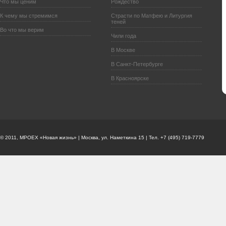
Что мы ценим
Рождество
К чему мы стремимся
Страсти по Матфею и Литургия
теней
Во что мы верим
Чили года
В Москве
В Санкт-Петербурге
В Красноярске
© 2011, МРОЕХ «Новая жизнь» | Москва, ул. Наметкина 15 | Тел. +7 (495) 719-7779