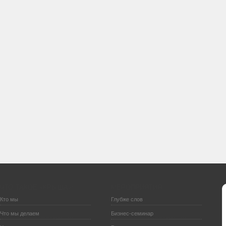
ЧТО ТАКОЕ «КРЫША»:
МЕРОПРИЯТИЯ:
Кто мы
Глубже слов
Что мы делаем
Бизнес-семинар