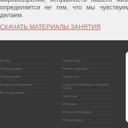
определяется не тем, что мы чувствуе
делаем.
СКАЧАТЬ МАТЕРИАЛЫ ЗАНЯТИЯ
ЧТО ТАКОЕ «КРЫША»:
МЕРОПРИЯТИЯ:
Кто мы
Глубже слов
Что мы делаем
Бизнес-семинар
Что мы ценим
Рождество
К чему мы стремимся
Страсти по Матфею и Литургия
теней
Во что мы верим
Чили года
В Москве
В Санкт-Петербурге
В Красноярске