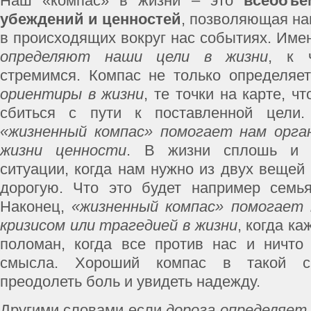
Наш «компас» в жизни – это
всеобъе
убеждений и ценностей
, позволяющая на
в происходящих вокруг нас событиях. Имен
определяют наши цели в жизни
, к 
стремимся. Компас не только определяе
ориентиры в жизни
, те точки на карте, ч
сбиться с пути к поставленной цели.
«жизненный компас» помогает нам орга
жизни ценности
. В жизни сплошь и 
ситуации, когда нам нужно из двух вещей
дорогую. Что это будет например семья
Наконец,
«жизненный компас» помогает 
кризисом или трагедией в жизни
, когда ка
поломан, когда все против нас и ничто
смысла. Хороший компас в такой с
преодолеть боль и увидеть надежду.
Другими словами если
дорога определяет 