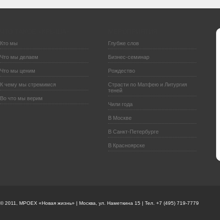
ЧТО ТАКОЕ «КРЫША»:
МЕРОПРИЯТИЯ:
Кто мы
Глубже слов
Что мы делаем
Бизнес-семинар
Что мы ценим
Рождество
К чему мы стремимся
Страсти по Матфею и Литургия
теней
Во что мы верим
Чили года
В Москве
В Санкт-Петербурге
В Красноярске
© 2011, МРОЕХ «Новая жизнь» | Москва, ул. Наметкина 15 | Тел. +7 (495) 719-7779