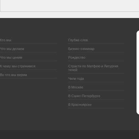
ЧТО ТАКОЕ «КРЫША»:
МЕРОПРИЯТИЯ:
Кто мы
Глубже слов
Что мы делаем
Бизнес-семинар
Что мы ценим
Рождество
К чему мы стремимся
Страсти по Матфею и Литургия
теней
Во что мы верим
Чили года
В Москве
В Санкт-Петербурге
В Красноярске