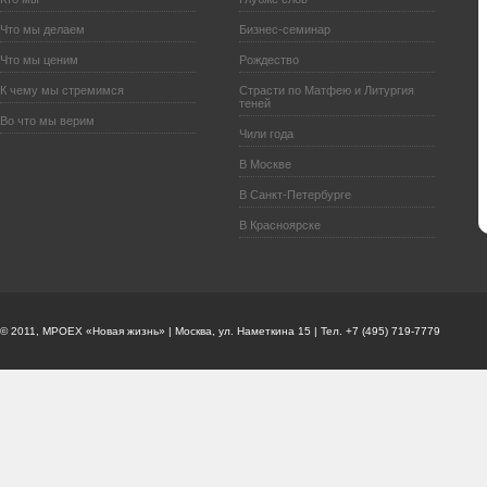
Что мы делаем
Бизнес-семинар
Что мы ценим
Рождество
К чему мы стремимся
Страсти по Матфею и Литургия
теней
Во что мы верим
Чили года
В Москве
В Санкт-Петербурге
В Красноярске
© 2011, МРОЕХ «Новая жизнь» | Москва, ул. Наметкина 15 | Тел. +7 (495) 719-7779