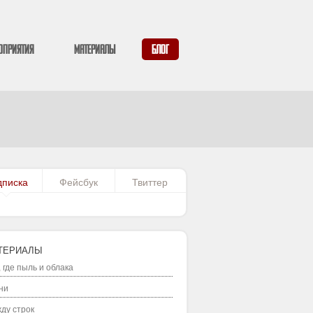
оприятия
Материалы
Блог
дписка
Фейсбук
Твиттер
ТЕРИАЛЫ
, где пыль и облака
ни
ду строк