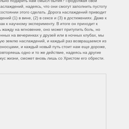
ельно подарить нам смысл бытия? Продолжая свой
наслаждений, надеясь, что они смогут заполнить пустоту
 состоянии этого сделать. Дорога наслаждений приводит
ений (1) в вине, (2) в сексе и (3) в достижениях. Даже к
ак к научному эксперименту. В итоге он приходит к
ь жажду на мгновение, оно может притупить боль, но
енных на вечеринках у друзей или в ночных клубах, мы
ую землю наслаждений, и каждый раз возвращаемся из
оносцами, и каждый новый путь стоит нам еще дороже,
овторяешь одно и то же действие, надеясь на другие
кус жизни, сможет вновь лишь со Христом его обрести.