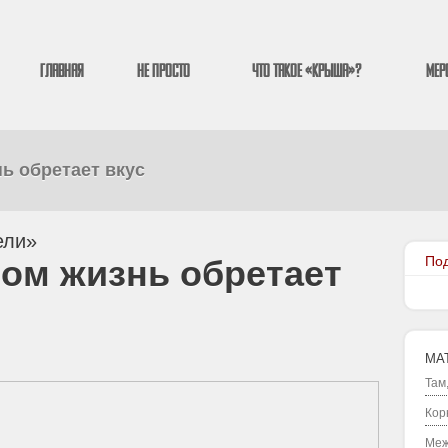
Главная
Не просто
Что такое «Крыша»?
Мер
ь обретает вкус
ели»
ом жизнь обретает
По
МА
Там
Кор
Меж