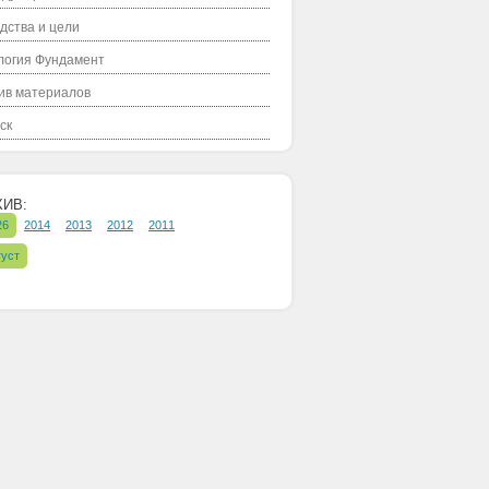
дства и цели
логия Фундамент
ив материалов
ск
ХИВ:
26
2014
2013
2012
2011
густ