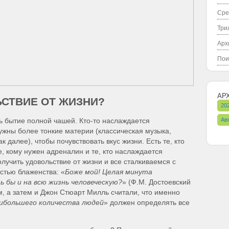
Сре
Три
Арх
Пои
АР
ЬСТВИЕ ОТ ЖИЗНИ?
20
Ав
ть бытие полной чашей. Кто-то наслаждается
ужны более тонкие материи (классическая музыка,
к далее), чтобы почувствовать вкус жизни. Есть те, кто
е, кому нужен адреналин и те, кто наслаждается
лучить удовольствие от жизни и все сталкиваемся с
стью блаженства: «
Боже мой! Целая минута
ь бы и на всю жизнь человеческую?
» (Ф.М. Достоевский
, а затем и Джон Стюарт Милль считали, что именно
аибольшего количества людей
» должен определять все