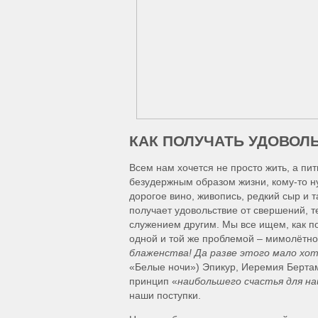
КАК ПОЛУЧАТЬ УДОВОЛ
Всем нам хочется не просто жить, а пи
безудержным образом жизни, кому-то н
дорогое вино, живопись, редкий сыр и та
получает удовольствие от свершений, т
служением другим. Мы все ищем, как по
одной и той же проблемой – мимолётно
блаженства! Да разве этого мало хот
«Белые ночи») Эпикур, Иеремия Бертам
принцип «
наибольшего счастья для н
наши поступки.